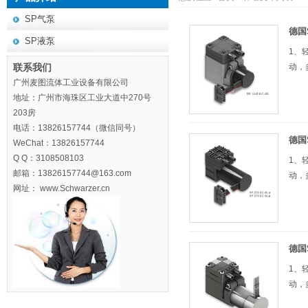
SP气泵
德国
SP液泵
1、
联系我们
动，多
广州麦图流体工业设备有限公司
地址：广州市海珠区工业大道中270号
203房
电话：13826157744（微信同号）
德国
WeChat：13826157744
Q Q：3108508103
1、
邮箱：13826157744@163.com
动，多
网址： www.Schwarzer.cn
德国
1、
动，多