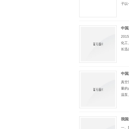
子以
片，
中国
20
化工
长迅
中国
真空
量的
温泵
泵、水
我国
一、