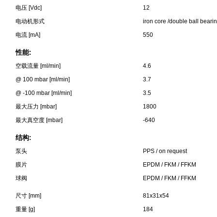
电压 [Vdc]
12
电动机形式
iron core /double ball beari
电流 [mA]
550
性能:
空载流量 [ml/min]
4.6
@ 100 mbar [ml/min]
3.7
@ -100 mbar [ml/min]
3.5
最大压力 [mbar]
1800
最大真空度 [mbar]
-640
结构:
泵头
PPS / on request
膜片
EPDM / FKM / FFKM
球阀
EPDM / FKM / FFKM
尺寸 [mm]
81x31x54
重量 [g]
184