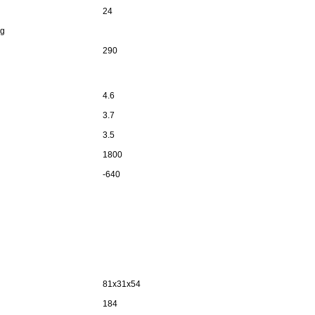
24
ng
290
4.6
3.7
3.5
1800
-640
81x31x54
184